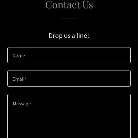
Contact Us
Drop us a line!
Name
Email*